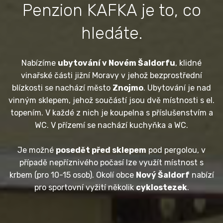
Penzion KAFKA je to, co
hledáte.
Nabízíme
ubytování v Novém Šaldorfu
, klidné
vinařské části jižní Moravy v jehož bezprostřední
blízkosti se nachází město
Znojmo
. Ubytování je nad
vinným sklepem, jehož součástí jsou dvě místnosti s el.
topením. V každé z nich je koupelna s příslušenstvím a
WC. V přízemí se nachází kuchyňka a WC.
Je možné
posedět před sklepem
pod pergolou, v
případě nepříznivého počasí lze využít místnost s
krbem (pro 10-15 osob). Okolí obce
Nový Šaldorf
nabízí
pro sportovní vyžití několik
cyklostezek
.