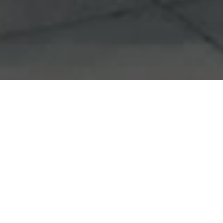
© Copyright
Penzion Kafka
- všechna práva vyhrazena
Vytvořil
Portal70.cz
Vybavení našeho
penzionu
pokoj - 4 lůžka + koupelna a WC
pokoj - 6 lůžek + koupelna a WC
přízemí - WC + kuchyňka (elektrovařič,
mikrovlnná trouba, lednice, rychlovarná