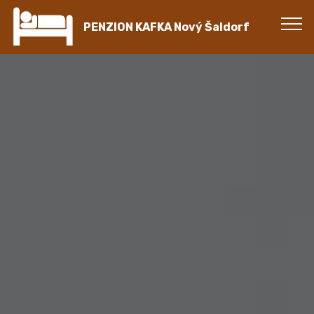
PENZION KAFKA Nový Šaldorf